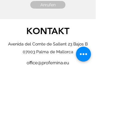
Anrufen
KONTAKT
Avenida del Comte de Sallent 23 Bajos B
07003 Palma de Mallorca
office@profemina.eu
+34 871 201 656
Nombre
*
Apellido
*
Teléfono
*