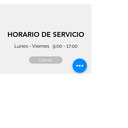
HORARIO DE SERVICIO
Lunes - Viernes 9:00 - 17:00
Llamar
CONTACTO
Avenida del Comte de Sallent 23 bajos B
07003 Palma de Mallorca
office@profemina.eu
+34 871 201 656