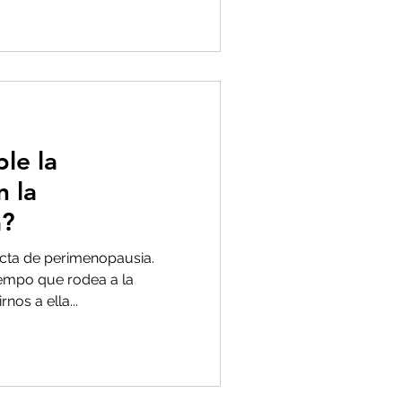
le la
 la
a?
acta de perimenopausia.
tiempo que rodea a la
os a ella...